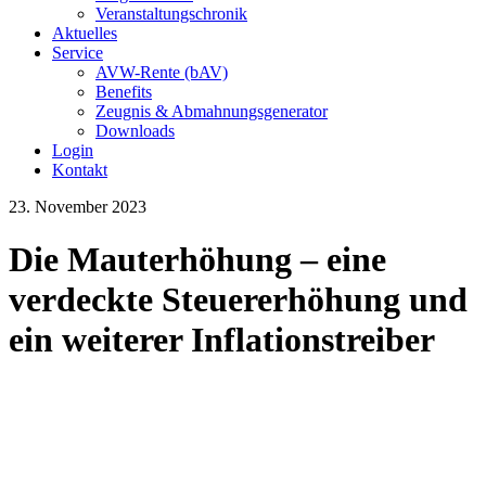
Veranstaltungschronik
Aktuelles
Service
AVW-Rente (bAV)
Benefits
Zeugnis & Abmahnungsgenerator
Downloads
Login
Kontakt
23. November 2023
Die Mauterhöhung – eine
verdeckte Steuererhöhung und
ein weiterer Inflationstreiber